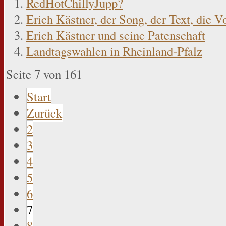
RedHotChillyJupp?
Erich Kästner, der Song, der Text, die V
Erich Kästner und seine Patenschaft
Landtagswahlen in Rheinland-Pfalz
Seite 7 von 161
Start
Zurück
2
3
4
5
6
7
8