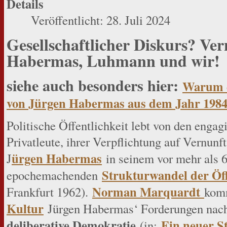
Details
Veröffentlicht: 28. Juli 2024
Gesellschaftlicher Diskurs? Ver
Habermas, Luhmann und wir!
siehe auch besonders hier:
Warum es
von Jürgen Habermas aus dem Jahr 1984 
Politische Öffentlichkeit lebt von den engag
Privatleute, ihrer Verpflichtung auf Vernunf
ürgen Habermas
J
in seinem vor mehr als 6
Strukturwandel der Öff
epochemachenden
Norman Marquardt
Frankfurt 1962).
kom
Kultur
Jürgen Habermas‘ Forderungen na
deliberative Demokratie
Ein neuer S
(in: