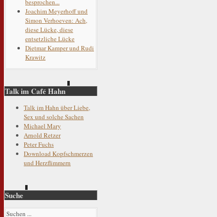
besprochen...
Joachim Meyerhoff und
Simon Verhoeven: Ach,
diese Lücke, diese
entsetzliche Lücke
Dietmar Kamper und Rudi
Krawitz
Talk im Café Hahn
Talk im Hahn über Liebe,
Sex und solche Sachen
Michael Mary
Arnold Retzer
Peter Fuchs
Download Kopfschmerzen
und Herzflimmern
Suche
Suchen ...