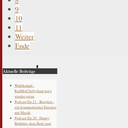
9
10
11
Weiter
Ende
Aktuelle Beiträge
Wahlkampf -
RedHotChillyJupp hat's
wieder getan
Podcast Ep.21 - Bergfest -
ein kommentierter Einstieg
mit Musik
Podcast Ep.20 - Happy
Birthday dem Berti und