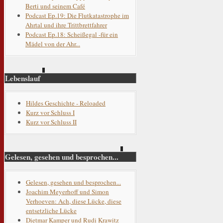
Berti und seinem Café
Podcast Ep.19: Die Flutkatastrophe im
Ahrtal und ihre Trittbrettfahrer
Podcast Ep.18: Scheißegal -für ein
Mädel von der Ahr...
Lebenslauf
Hildes Geschichte - Reloaded
Kurz vor Schluss I
Kurz vor Schluss II
Gelesen, gesehen und besprochen...
Gelesen, gesehen und besprochen...
Joachim Meyerhoff und Simon
Verhoeven: Ach, diese Lücke, diese
entsetzliche Lücke
Dietmar Kamper und Rudi Krawitz