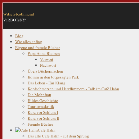
Witsch-Rothmund
VeRBOTeN!?
Blog
Wie alles anfing
Eigene und fremde Bücher
Papa Anna Bleiben
Vorwort
Nachwort
Übers Büchermachen
Komm in den totgesagten Park
Das Leben - Ein Klang
Kopfschmerzen und Herzflimmern - Talk im Café Hahn
Die Mohnfrau
Hildes Geschichte
Tourismuskritik
Kurz vor Schluss I
Kurz vor Schluss II
Fremde Bücher
Café Hahn
Das alte Café Hahn - auf dem Sprung