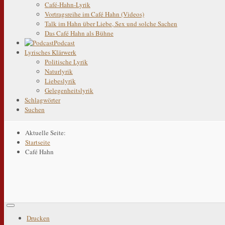
Café-Hahn-Lyrik
Vortragsreihe im Café Hahn (Videos)
Talk im Hahn über Liebe, Sex und solche Sachen
Das Café Hahn als Bühne
Podcast
Lyrisches Klärwerk
Politische Lyrik
Naturlyrik
Liebeslyrik
Gelegenheitslyrik
Schlagwörter
Suchen
Aktuelle Seite:
Startseite
Café Hahn
Drucken