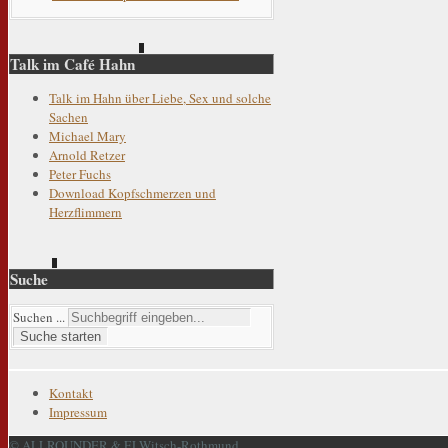
Talk im Café Hahn
Talk im Hahn über Liebe, Sex und solche
Sachen
Michael Mary
Arnold Retzer
Peter Fuchs
Download Kopfschmerzen und
Herzflimmern
Suche
Suchen ...
Suche starten
Kontakt
Impressum
© ALLROUNDER & FJ Witsch-Rothmund