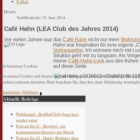
E-Mail
Details
Veröffentlicht: 23. Juni 2014
Café Hahn
(LEA Club des Jahres 2014)
Vor vielen Jahren war das
Café Hahn
nicht nur mein
Wohnzi
Hahn war Inspiration für eine eigene „C
Vortragsreihe
. Ich erinnere mich mit 
Struktur geht mir zu langsam. Als Vorg
meine
Café-Hahn-Lyrik
aus den frühen
Wir benutzen Cookies
auf diese Seite.
Wir nutzen Cookies auf unserer Website. Einige von ihnen sind essenziell für den B
Cookies zulassen möchten. Bitte beachten Sie, dass bei einer Ablehnung womöglich
Akzeptieren
Ablehnen
Aktuelle Beiträge
Wahlkampf - RedHotChillyJupp hat's
wieder getan
Podcast Ep.21 - Bergfest - ein
kommentierter Einstieg mit Musik
Podcast Ep.20 - Happy Birthday dem