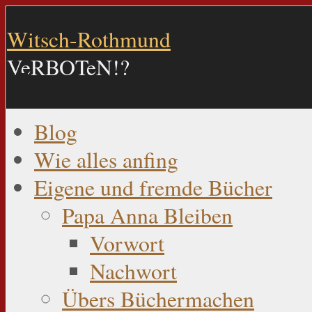
Witsch-Rothmund
VeRBOTeN!?
Blog
Wie alles anfing
Eigene und fremde Bücher
Papa Anna Bleiben
Vorwort
Nachwort
Übers Büchermachen