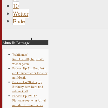
10
Weiter
Ende
Aktuelle Beiträge
Wahlkampf -
RedHotChillyJupp hat's
wieder getan
Podcast Ep.21 - Bergfest -
ein kommentierter Einstieg
mit Musik
Podcast Ep.20 - Happy
Birthday dem Berti und
seinem Café
Podcast Ep.19: Die
Flutkatastrophe im Ahrtal
und ihre Trittbrettfahrer