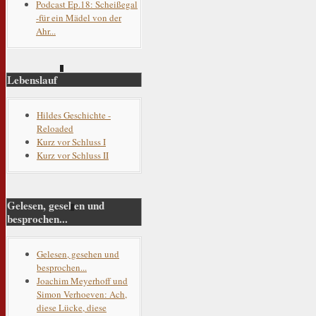
Podcast Ep.18: Scheißegal
-für ein Mädel von der
Ahr...
Lebenslauf
Hildes Geschichte -
Reloaded
Kurz vor Schluss I
Kurz vor Schluss II
Gelesen, gesehen und
besprochen...
Gelesen, gesehen und
besprochen...
Joachim Meyerhoff und
Simon Verhoeven: Ach,
diese Lücke, diese