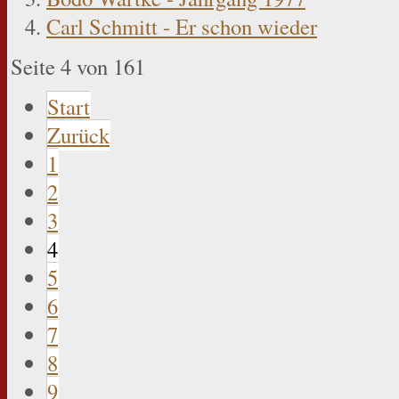
Carl Schmitt - Er schon wieder
Seite 4 von 161
Start
Zurück
1
2
3
4
5
6
7
8
9