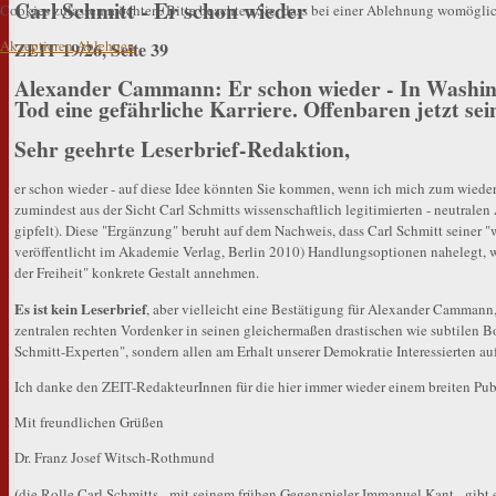
Carl Schmitt - Er schon wieder
Cookies zulassen möchten. Bitte beachten Sie, dass bei einer Ablehnung womöglich
Akzeptieren
Ablehnen
ZEIT 19/26, Seite 39
Alexander Cammann: Er schon wieder - In Washing
Tod eine gefährliche Karriere. Offenbaren jetzt s
Sehr geehrte Leserbrief-Redaktion,
er schon wieder - auf diese Idee könnten Sie kommen, wenn ich mich zum wiede
zumindest aus der Sicht Carl Schmitts wissenschaftlich legitimierten - neutrale
gipfelt). Diese "Ergänzung" beruht auf dem Nachweis, dass Carl Schmitt seiner 
veröffentlicht im Akademie Verlag, Berlin 2010) Handlungsoptionen nahelegt, wie
der Freiheit" konkrete Gestalt annehmen.
Es ist kein Leserbrief
, aber vielleicht eine Bestätigung für Alexander Cammann, 
zentralen rechten Vordenker in seinen gleichermaßen drastischen wie subtilen Bo
Schmitt-Experten", sondern allen am Erhalt unserer Demokratie Interessierten auf
Ich danke den ZEIT-RedakteurInnen für die hier immer wieder einem breiten Publ
Mit freundlichen Grüßen
Dr. Franz Josef Witsch-Rothmund
(
die Rolle Carl Schmitts - mit seinem frühen Gegenspieler Immanuel Kant - gibt e