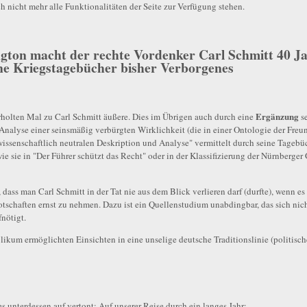
 nicht mehr alle Funktionalitäten der Seite zur Verfügung stehen.
ton macht der rechte Vordenker Carl Schmitt 40 J
eine Kriegstagebücher bisher Verborgenes
Ergänzung
rholten Mal zu Carl Schmitt äußere. Dies im Übrigen auch durch eine
se
n Analyse einer seinsmäßig verbürgten Wirklichkeit (die in einer Ontologie der Fre
"wissenschaftlich neutralen Deskription und Analyse" vermittelt durch seine Tageb
 sie in "Der Führer schützt das Recht" oder in der Klassifizierung der Nürnberger 
dass man Carl Schmitt in der Tat nie aus dem Blick verlieren darf (durfte), wenn es
tschaften ernst zu nehmen. Dazu ist ein Quellenstudium unabdingbar, das sich nich
nötigt.
ikum ermöglichten Einsichten in eine unselige deutsche Traditionslinie (politisch
s unterdessen auf vertont: Auf unserer Reise durch ein langes Jahr: