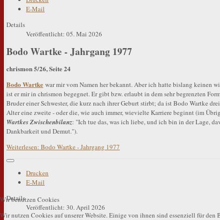
E-Mail
Details
Veröffentlicht: 05. Mai 2026
Bodo Wartke - Jahrgang 1977
chrismon 5/26, Seite 24
Bodo Wartke
war mir vom Namen her bekannt. Aber ich hatte bislang keinen wi
ist er mir in chrismon begegnet. Er gibt bzw. erlaubt in dem sehr begrenzten For
Bruder einer Schwester, die kurz nach ihrer Geburt stirbt; da ist Bodo Wartke dr
Alter eine zweite - oder die, wie auch immer, wievielte Karriere beginnt (im Übri
Wartkes Zwischenbilanz
: "Ich tue das, was ich liebe, und ich bin in der Lage, d
Dankbarkeit und Demut.").
Weiterlesen: Bodo Wartke - Jahrgang 1977
Drucken
E-Mail
Details
Wir benutzen Cookies
Veröffentlicht: 30. April 2026
Wir nutzen Cookies auf unserer Website. Einige von ihnen sind essenziell für den B