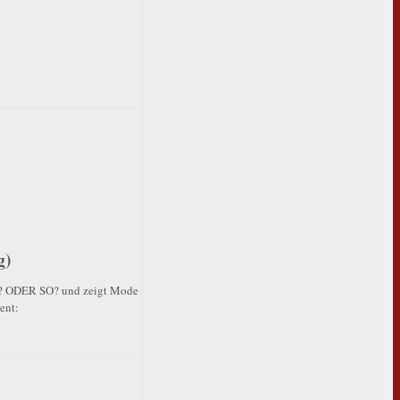
g)
 SO? ODER SO? und zeigt Mode
ent: