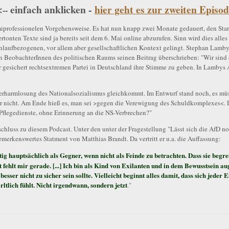
<
einfach anklicken -
hier geht es zur zweiten Episo
--
emiprofessionelen Vorgehensweise. Es hat nun knapp zwei Monate gedauert, den Sta
tonten Texte sind ja bereits seit dem 6. Mai online abzurufen. Sinn wird dies alles 
nlaufbezogenen, vor allem aber gesellschaftlichen Kontext gelingt. Stephan Lamby 
en BeobachterInnen des politischen Raums seinen Beitrag überschrieben: "Wir sind 4
r gesichert rechtsextremen Partei in Deutschland ihre Stimme zu geben. In Lambys A
rharmlosung des Nationalsozialismus gleichkommt. Im Entwurf stand noch, es müss
er nicht. Am Ende hieß es, man sei >gegen die Verewigung des Schuldkomplexes<. 
Pflegedienste, ohne Erinnerung an die NS-Verbrechen?"
chluss zu diesem Podcast. Unter den unter der Fragestellung "Lässt sich die AfD n
merkenswertes Statment von Matthias Brandt. Da vertritt er u.a. die Auffassung:
 hauptsächlich als Gegner, wenn nicht als Feinde zu betrachten. Dass sie begreif
ät fehlt mir gerade. [...] Ich bin als Kind von Exilanten und in dem Bewusstsein a
ser nicht zu sicher sein sollte. Vielleicht beginnt alles damit, dass sich jeder E
tlich fühlt. Nicht irgendwann, sondern jetzt
."