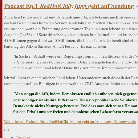
Podcast Ep.1
geht auf Sendung
RedHotChillyJupp
Zwischen Professiionalität und Dilletantismus? Ja, ich bekenne mich zu eine s
auch in Gestalt einer hörbaren Version sendefähig zu machen. Die ersten zwölf ver
erst machen, wenn die Einbettung der vertonten Texte in einen lebendigen lebes
Ausgabe (24/26) auf Seite 46 neben vielen anderen Intellektuellen und kritisch
45 Millionen gegen die etwa 15 Millionen, die in der Tat wieder bereit sind eine
Parteitag der AfD in Sachsen-Anhalt besucht - ist u.a. zu lesen:
"In Sachsen-Anhalt wurde ein Regierungsprogramm beschlossen, das der Ve
>Perpetuierung einer Neurose<. Einem Deligierten gefielen die Fremdwört
in einem solchen Land leben? Ohne funktionierende Krankenhäuser, ohne 
Ich will nicht in einem solchen Land leben. Unter anderem auch deshalb der Ents
zusammengestellten Beiträgen in der erwähnten ZEIT-Ausgabe, findet sich ein be
Man stoppt die AfD, indem Demokraten endlich aufhören, sich gegenseitig
"
jetzt wichtiger ist als ihre Differenzen. Dieser republikanische Solidarit
Demokratie nichts Naturgegebenes ist. Und dass man sich seiner Heimat bes
für den Erhalt unserer freien und demokratischen Lebensform verantworl
Weiterlesen: Podcast Ep.1: RedHotChillyJupp geht auf Sendung - Zeitenwende
Drucken