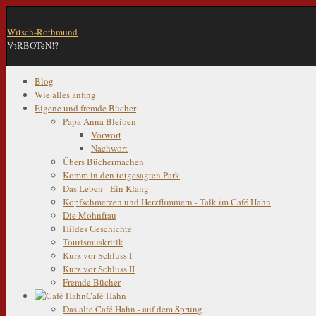
Witsch-Rothmund
VeRBOTeN!?
Blog
Wie alles anfing
Eigene und fremde Bücher
Papa Anna Bleiben
Vorwort
Nachwort
Übers Büchermachen
Komm in den totgesagten Park
Das Leben - Ein Klang
Kopfschmerzen und Herzflimmern - Talk im Café Hahn
Die Mohnfrau
Hildes Geschichte
Tourismuskritik
Kurz vor Schluss I
Kurz vor Schluss II
Fremde Bücher
Café Hahn
Das alte Café Hahn - auf dem Sprung