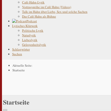
Café-Hahn-Lyrik
Vortragsreihe im Café Hahn (Videos)
Talk im Hahn über Liebe, Sex und solche Sachen
Das Café Hahn als Bühne
Podcast
Lyrisches Klärwerk
Politische Lyrik
Naturlyrik
Liebeslyrik
Gelegenheitslyrik
Schlagwörter
Suchen
Aktuelle Seite:
Startseite
Startseite