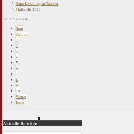
Hape Kerkeling in Weimar
Malle-Hit 2026
Seite 5 von 161
Start
Zurück
1
2
3
4
5
6
7
8
9
10
Weiter
Ende
Aktuelle Beiträge