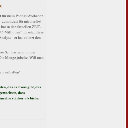
de
rt für mein Podcast-Vorhaben
- zumindest für mich selbst -
hat in der aktuellen ZEIT-
5 Millionen". Er setzt diese
nalyse - er hat zuletzt den
e Schluss sein mit der
Die Menge jubelte. Will man
och aufhalten"
en, das es etwas gibt, das
ugewachsen, dass
inzelne stärker als bisher