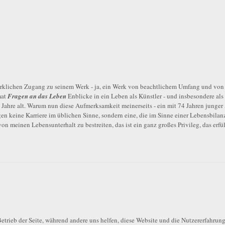
rklichen Zugang zu seinem Werk - ja, ein Werk von beachtlichem Umfang und von 
mat
Fragen an das Leben
Enblicke in ein Leben als Künstler - und insbesondere als
ei Jahre alt. Warum nun diese Aufmerksamkeit meinerseits - ein mit 74 Jahren junger
gen keine Karriere im üblichen Sinne, sondern eine, die im Sinne einer Lebensbilanz
avon meinen Lebensunterhalt zu bestreiten, das ist ein ganz großes Privileg, das erfü
etrieb der Seite, während andere uns helfen, diese Website und die Nutzererfahrung