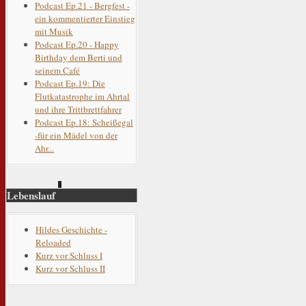
Podcast Ep.21 - Bergfest -
ein kommentierter Einstieg
mit Musik
Podcast Ep.20 - Happy
Birthday dem Berti und
seinem Café
Podcast Ep.19: Die
Flutkatastrophe im Ahrtal
und ihre Trittbrettfahrer
Podcast Ep.18: Scheißegal
-für ein Mädel von der
Ahr...
Lebenslauf
Hildes Geschichte -
Reloaded
Kurz vor Schluss I
Kurz vor Schluss II