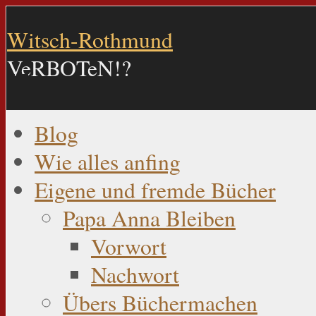
Witsch-Rothmund
VeRBOTeN!?
Blog
Wie alles anfing
Eigene und fremde Bücher
Papa Anna Bleiben
Vorwort
Nachwort
Übers Büchermachen