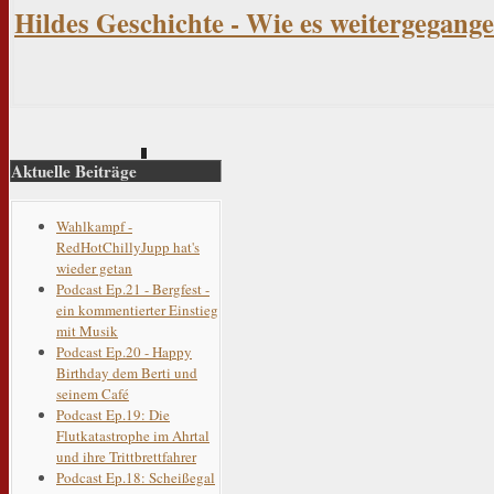
Hildes Geschichte - Wie es weitergegange
Aktuelle Beiträge
Wahlkampf -
RedHotChillyJupp hat's
wieder getan
Podcast Ep.21 - Bergfest -
ein kommentierter Einstieg
mit Musik
Podcast Ep.20 - Happy
Birthday dem Berti und
seinem Café
Podcast Ep.19: Die
Flutkatastrophe im Ahrtal
und ihre Trittbrettfahrer
Podcast Ep.18: Scheißegal