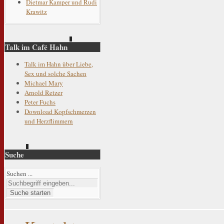
Dietmar Kamper und Rudi
Krawitz
Talk im Café Hahn
Talk im Hahn über Liebe,
Sex und solche Sachen
Michael Mary
Arnold Retzer
Peter Fuchs
Download Kopfschmerzen
und Herzflimmern
Suche
Suchen ...
Suche starten