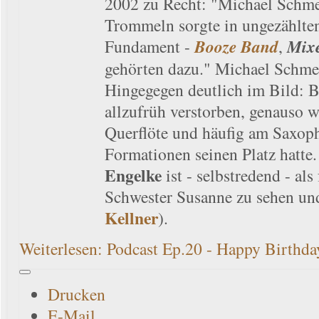
2002 zu Recht: "Michael Schme
Trommeln sorgte in ungezählte
Fundament -
Booze Band
,
Mixe
gehörten dazu." Michael Schmel
Hingegegen deutlich im Bild: B
allzufrüh verstorben, genauso w
Querflöte und häufig am Saxoph
Formationen seinen Platz hatte
Engelke
ist - selbstredend - als
Schwester Susanne zu sehen und
Kellner
).
Weiterlesen: Podcast Ep.20 - Happy Birthd
Drucken
E-Mail