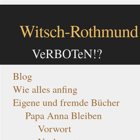
Witsch-Rothmund
VeRBOTeN!?
Blog
Wie alles anfing
Eigene und fremde Bücher
Papa Anna Bleiben
Vorwort