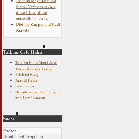
Joachim Meyerhoff und
Simon Verhoeven: Ach,
diese Lücke, diese
entsetzliche Lücke
Dietmar Kamper und Rudi
Krawitz
Talk im Café Hahn
Talk im Hahn über Liebe,
Sex und solche Sachen
Michael Mary
Arnold Retzer
Peter Fuchs
Download Kopfschmerzen
und Herzflimmern
Suche
Suchen ...