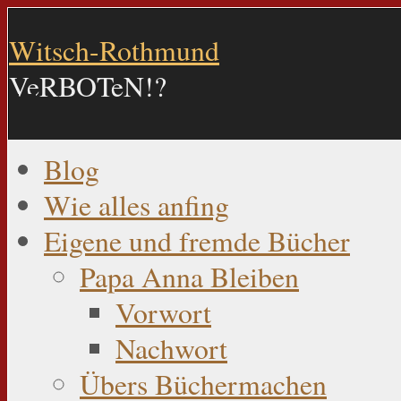
Witsch-Rothmund
VeRBOTeN!?
Blog
Wie alles anfing
Eigene und fremde Bücher
Papa Anna Bleiben
Vorwort
Nachwort
Übers Büchermachen