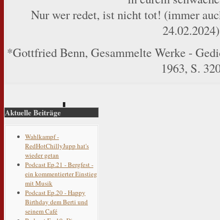
Nur wer redet, ist nicht tot! (immer au
24.02.2024)
*Gottfried Benn, Gesammelte Werke - Gedi
1963, S. 32
Aktuelle Beiträge
Wahlkampf -
RedHotChillyJupp hat's
wieder getan
Podcast Ep.21 - Bergfest -
ein kommentierter Einstieg
mit Musik
Podcast Ep.20 - Happy
Birthday dem Berti und
seinem Café