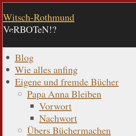
Witsch-Rothmund
VeRBOTeN!?
Blog
Wie alles anfing
Eigene und fremde Bücher
Papa Anna Bleiben
Vorwort
Nachwort
Übers Büchermachen