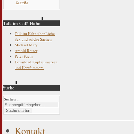
Krawitz
Talk im Café Hahn
Talk im Hahn über Liebe,
Sex und solche Sachen
Michael Mary
Arnold Retzer
Peter Fuchs
Download Kopfschmerzen
und Herzflimmern
Suche
Suchen ...
Suche starten
Kontakt