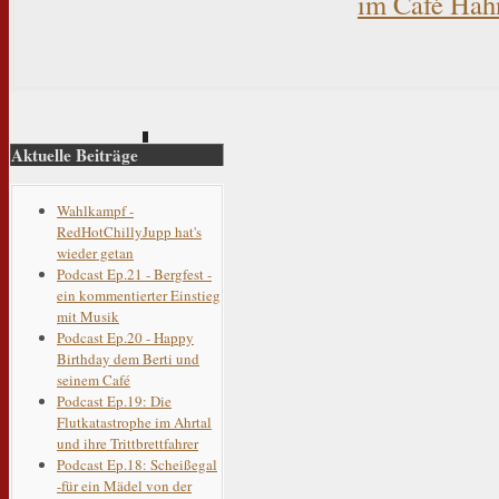
im Café Hah
Aktuelle Beiträge
Wahlkampf -
RedHotChillyJupp hat's
wieder getan
Podcast Ep.21 - Bergfest -
ein kommentierter Einstieg
mit Musik
Podcast Ep.20 - Happy
Birthday dem Berti und
seinem Café
Podcast Ep.19: Die
Flutkatastrophe im Ahrtal
und ihre Trittbrettfahrer
Podcast Ep.18: Scheißegal
-für ein Mädel von der