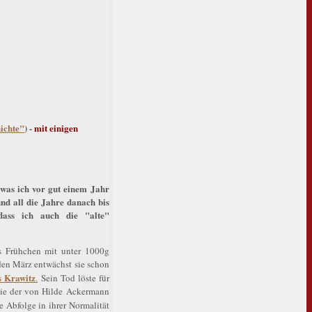
ichte"
) -
mit einigen
 was ich vor gut einem Jahr
und all die Jahre danach bis
dass ich auch die "alte"
s Frühchen mit unter 1000g
den März entwächst sie schon
 Krawitz
.
Sein Tod löste für
wie der von Hilde Ackermann
e Abfolge in ihrer Normalität