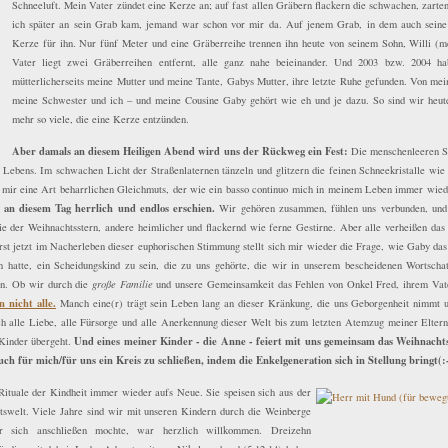
Schneeluft. Mein Vater zündet eine Kerze an; auf fast allen Gräbern flackern die schwachen, zarte
ich später an sein Grab kam, jemand war schon vor mir da. Auf jenem Grab, in dem auch seine 
Kerze für ihn. Nur fünf Meter und eine Gräberreihe trennen ihn heute von seinem Sohn, Willi (
Vater liegt zwei Gräberreihen entfernt, alle ganz nahe beieinander. Und 2003 bzw. 2004 ha
mütterlicherseits meine Mutter und meine Tante, Gabys Mutter, ihre letzte Ruhe gefunden. Von mei
meine Schwester und ich – und meine Cousine Gaby gehört wie eh und je dazu. So sind wir heute 
mehr so viele, die eine Kerze entzünden.
Aber damals an diesem Heiligen Abend wird uns der Rückweg ein Fest:
Die menschenleeren St
en Lebens. Im schwachen Licht der Straßenlaternen tänzeln und glitzern die feinen Schneekristalle wi
n mir eine Art beharrlichen Gleichmuts, der wie ein basso continuo mich in meinem Leben immer wiede
 an diesem Tag herrlich und endlos erschien.
Wir gehören zusammen, fühlen uns verbunden, und s
e der Weihnachtsstern, andere heimlicher und flackernd wie ferne Gestirne. Aber alle verheißen da
st jetzt im Nacherleben dieser euphorischen Stimmung stellt sich mir wieder die Frage, wie Gaby das
 hatte, ein Scheidungskind zu sein, die zu uns gehörte, die wir in unserem bescheidenen Wortschat
hen. Ob wir durch die
große Familie
und unsere Gemeinsamkeit das Fehlen von Onkel Fred, ihrem Vat
 nicht alle.
Manch eine(r) trägt sein Leben lang an dieser Kränkung, die uns Geborgenheit nimmt 
 ich alle Liebe, alle Fürsorge und alle Anerkennung dieser Welt bis zum letzten Atemzug meiner Eltern
Und eines meiner Kinder - die Anne - feiert mit uns gemeinsam das Weihnachtsf
 Kinder übergeht.
ch für mich/für uns ein Kreis zu schließen, indem die Enkelgeneration sich in Stellung bringt(:
Rituale der Kindheit immer wieder aufs Neue. Sie speisen sich aus der
swelt. Viele Jahre sind wir mit unseren Kindern durch die Weinberge
 sich anschließen mochte, war herzlich willkommen. Dreizehn