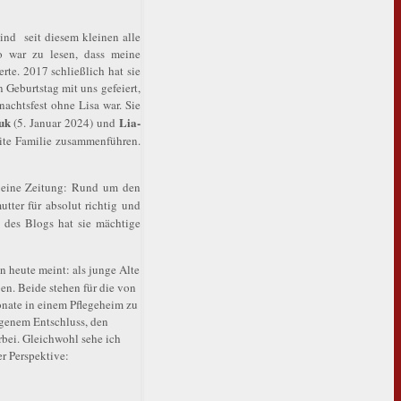
ind seit diesem kleinen alle
o war zu lesen, dass meine
te. 2017 schließlich hat sie
 Geburtstag mit uns gefeiert,
achtsfest ohne Lisa war. Sie
uk
Lia-
(5. Januar 2024) und
eite Familie zusammenführen.
r eine Zeitung: Rund um den
tter für absolut richtig und
b des Blogs hat sie mächtige
n heute meint: als junge Alte
en. Beide stehen für die von
onate in einem Pflegeheim zu
eigenem Entschluss, den
rbei. Gleichwohl sehe ich
r Perspektive: