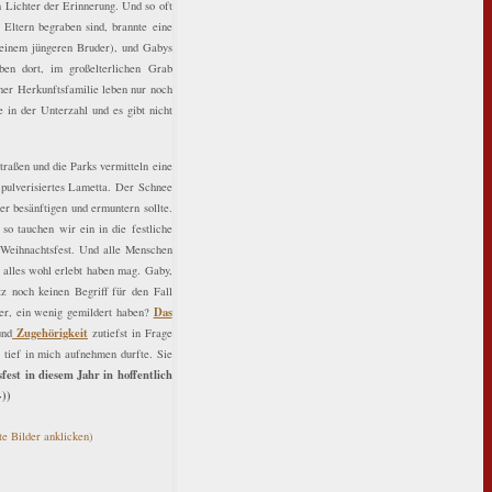
n Lichter der Erinnerung. Und so oft
Eltern begraben sind, brannte eine
meinem jüngeren Bruder), und Gabys
ben dort, im großelterlichen Grab
ner Herkunftsfamilie leben nur noch
in der Unterzahl und es gibt nicht
raßen und die Parks vermitteln eine
e pulverisiertes Lametta. Der Schnee
r besänftigen und ermuntern sollte.
o tauchen wir ein in die festliche
s Weihnachtsfest. Und alle Menschen
 alles wohl erlebt haben mag. Gaby,
z noch keinen Begriff für den Fall
Das
er, ein wenig gemildert haben?
Zugehörigkeit
und
zutiefst in Frage
 tief in mich aufnehmen durfte. Sie
est in diesem Jahr in hoffentlich
-))