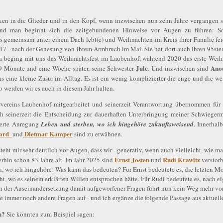
cken in die Glieder und in den Kopf, wenn inzwischen nun zehn Jahre vergangen s
 Und man beginnt sich die zeitgebundenen Hinweise vor Augen zu führen: S
emeinsam unter einem Dach lebt(e) und Weihnachten im Kreis ihrer Familie feier
2017 - nach der Genesung von ihrem Armbruch im Mai. Sie hat dort auch ihren 95sten
a beging mit uns das Weihnachtsfest im Laubenhof, während 2020 das erste Weihn
Jule
Ano
 Monate und eine Woche später, seine Schwester
. Und inzwischen sind
 eine kleine Zäsur im Alltag. Es ist ein wenig komplizierter die enge und die w
So werden wir es auch in diesem Jahr halten.
rvereins Laubenhof mitgearbeitet und seinerzeit Verantwortung übernommen fü
h seinerzeit die Entscheidung zur dauerhaften Unterbringung meiner Schwiegermu
terte Anregung
Leben und sterben, wo ich hingehöre
zukunftsweisend
. Innerhal
ard
Dietmar Kamper
und
sind zu erwähnen.
teht mir sehr deutlich vor Augen, dass wir - generativ, wenn auch vielleicht, wie ma
Ernst Josten
Rudi Krawitz
erhin schon 83 Jahre alt. Im Jahr 2025 sind
und
verstorb
wo ich hingehöre! Was kann das bedeuten? Für Ernst bedeutete es, die letzten M
cht, wo es seinem erklärten Willen entsprochen hätte. Für Rudi bedeutete es, nach 
. An der Auseinandersetzung damit aufgeworfener Fragen führt nun kein Weg mehr vo
immer noch andere Fragen auf - und ich ergänze die folgende Passage aus aktuelle
n?
Sie könnten zum Beispiel sagen: