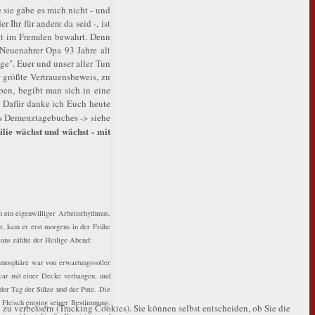
 sie gäbe es mich nicht - und
 Ihr für andere da seid -, ist
eit im Fremden bewahrt. Denn
Neuenahrer Opa 93 Jahre alt
ge". Euer und unser aller Tun
r größte Vertrauensbeweis, zu
en, begibt man sich in eine
. Dafür danke ich Euch heute
des Demenztagebuches -> siehe
ilie wächst und wächst - mit
h ein eigenwilliger Arbeitsrhythmus,
r, kam er erst morgens in der Frühe
 uns zählte der Heilige Abend:
Atmosphäre war von erwartungsvoller
 war mit einer Decke verhangen, und
der Tag der Sülze und der Pute. Die
n Fleisch entging seiner Bestimmung.
 zu verbessern (Tracking Cookies). Sie können selbst entscheiden, ob Sie die