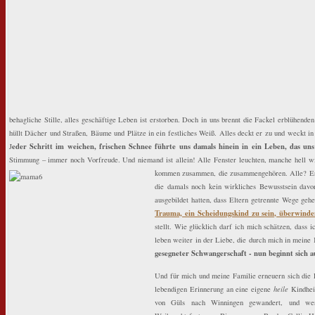
behagliche Stille, alles geschäftige Leben ist erstorben. Doch in uns brennt die Fackel erblühend
hüllt Dächer und Straßen, Bäume und Plätze in ein festliches Weiß. Alles deckt er zu und weckt i
eder Schritt im weichen, frischen Schnee führte uns damals hinein in ein Leben, das uns
J
Stimmung – immer noch Vorfreude. Und niemand ist allein! Alle Fenster leuchten, manche hell wi
kommen zusammen, die zusammengehören. Alle?
Er
die damals noch kein wirkliches Bewusstsein davon
ausgebildet hatten, dass Eltern getrennte Wege ge
Trauma, ein Scheidungskind zu sein, überwinden
stellt. Wie glücklich darf ich mich schätzen, dass
leben weiter in der Liebe, die durch mich in meine
gesegneter Schwangerschaft - nun beginnt sich au
Und für mich und meine Familie erneuern sich die 
lebendigen Erinnerung an eine eigene
heile
Kindheit
von Güls nach Winningen gewandert, und wer