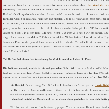
Weihnachtsfeste war Biene, unsere Border-Collie-Hü
Hier könnt ihr es 
wir sie von ihrem kurzen Leiden erlöst und. Wir vermissen sie schmerzlich.
anklicken)
. Und heute ist mir mehr als deutlich, dass sich im Abschied vom Weihnachtsfest mein
Herkunftsfamilie symbolisch verdichtet. Es wäre schön, wenn die anderen, die noch da sind, u
festhalten würden an den alten Traditionen und Ritualen. Und je älter ich werde, desto deutlicher e
in den Ritualen, die sie einst ihren Kindern bereitet haben, und die wir heute als Eltern mit unse
gesorgt, dass die Familie einen Ort hat - 2014 haben wir uns bei Gaby getroffen; 2015 hat meine 
Jansen noch dabei, in dessen Haus Ulla heute wohnt. Und auch 2016 haben wir uns gestern, am 
eingeladen - zum letzten Mal im Pühlchen - das nächste Weihnachtsfest feiern wir auf dem Heye
Jansen und Peter Valder) jemand dazu, der eben erst das Licht der Welt erblickt hat. So war es das e
aus meiner Sicht zur Enkelgeneration gehört. Und ich bedauere so sehr, dass sich das Bild ihres 
einmal Kind sein dürfte!
Teil II: Der Tod nimmt der Versöhnung das Gesicht und dem Leben die Kraft
Die Welt war nie
heil
, und sie ist nie
heil
geworden.
Neben Willi, meinem Bruder und Mathildes
(und inzwischen auch Tante Agnes, die Schwester meines Vaters,mit knapp 93). Im März 2010 scho
Der Tod n
eigenen Familie stumpf und zu Pflugscharen werden, hat sich nicht in allen Fällen erfüllt.
Ein Beispiel:
Leo in Kobl
Den weitaus größten Teil seines Lebens hat mein Schwiegervater
im Hinterland von Meersburg/Bodensee -
fliehen
musste; fliehen vor den Konsequenzen e
schließlich angestrebte Verbindung mit Lisa, meiner Schwiegermutter: Ohne Flucht keine L
Lebenslauf besteht aus Wendepunkten, an denen etwas geschehen ist, was nicht hätte
2003 bin ich mit Leo auf
Abschiedstour
gegangen. Wir sind in seine Heimat nach Ittendo