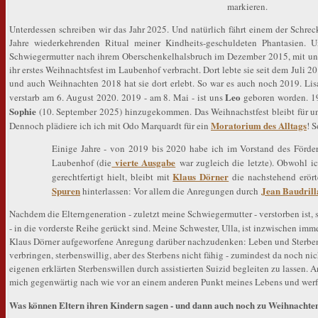
markieren.
Unterdessen schreiben wir das Jahr 2025. Und natürlich fährt einem der Schre
Jahre wiederkehrenden Ritual meiner Kindheits-geschuldeten Phantasien.
Schwiegermutter nach ihrem Oberschenkelhalsbruch im Dezember 2015, mit uns g
ihr erstes Weihnachtsfest im Laubenhof verbracht. Dort lebte sie seit dem Juli 
und auch Weihnachten 2018 hat sie dort erlebt. So war es auch noch 2019. Lis
Leo
verstarb am 6. August 2020. 2019 - am 8. Mai - ist uns
geboren worden. 19
Sophie
(10. September 2025) hinzugekommen. Das Weihnachstfest bleibt für uns
Moratorium des Alltags
Dennoch plädiere ich ich mit Odo Marquardt für ein
! 
Einige Jahre - von 2019 bis 2020 habe ich im Vorstand des Förde
vierte Ausgabe
Laubenhof (die
war zugleich die letzte). Obwohl ic
Klaus Dörner
gerechtfertigt hielt, bleibt mit
die nachstehend erör
Spuren
Jean Baudrill
hinterlassen: Vor allem die Anregungen durch
Nachdem die Elterngeneration - zuletzt meine Schwiegermutter - verstorben ist, s
- in die vorderste Reihe gerückt sind. Meine Schwester, Ulla, ist inzwischen imm
Klaus Dörner aufgeworfene Anregung darüber nachzudenken: Leben und Sterben, 
verbringen, sterbenswillig, aber des Sterbens nicht fähig - zumindest da noch ni
eigenen erklärten Sterbenswillen durch assistierten Suizid begleiten zu lassen
mich gegenwärtig nach wie vor an einem anderen Punkt meines Lebens und werfe 
Was können Eltern ihren Kindern sagen - und dann auch noch zu Weihnachte