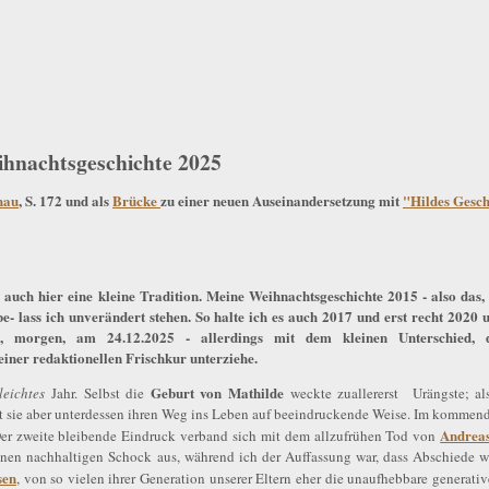
ihnachtsgeschichte 2025
hau
, S. 172 und als
Brücke
zu einer neuen Auseinandersetzung mit
"Hildes Gesch
 auch hier eine kleine Tradition. Meine Weihnachtsgeschichte 2015 - also das,
e- lass ich unverändert stehen. So halte ich es auch 2017 und erst recht 2020 
, morgen, am 24.12.2025 - allerdings mit dem kleinen Unterschied, 
iner redaktionellen Frischkur unterziehe.
Geburt von Mathilde
leichtes
Jahr. Selbst die
weckte zuallererst Urängste; al
t sie aber unterdessen ihren Weg ins Leben auf beeindruckende Weise. Im kommen
Andreas
Der zweite bleibende Eindruck verband sich mit dem allzufrühen Tod von
nen nachhaltigen Schock aus, während ich der Auffassung war, dass Abschiede 
sen
, von so vielen ihrer Generation unserer Eltern eher die unaufhebbare generativ