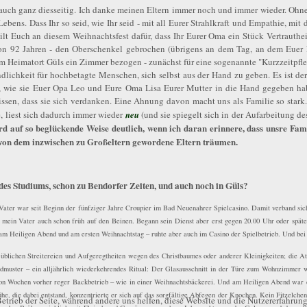
t auch ganz diesseitig. Ich danke meinen Eltern immer noch und immer wieder. Ohne
ns. Dass Ihr so seid, wie Ihr seid - mit all Eurer Strahlkraft und Empathie, mit der
lt Euch an diesem Weihnachtsfest dafür, dass Ihr Eurer Oma ein Stück Vertrauth
von 92 Jahren - den Oberschenkel gebrochen (übrigens an dem Tag, an dem Euer 
m Heimatort Güls ein Zimmer bezogen - zunächst für eine sogenannte "Kurzzeitpfle
ändlichkeit für hochbetagte Menschen, sich selbst aus der Hand zu geben. Es ist de
, wie sie Euer Opa Leo und Eure Oma Lisa Eurer Mutter in die Hand gegeben hab
ssen, dass sie sich verdanken. Eine Ahnung davon macht uns als Familie so stark
, liest sich dadurch immer wieder
neu
(und sie spiegelt sich in der Aufarbeitung 
ird auf so beglückende Weise deutlich, wenn ich daran erinnere, dass unsre Fam
ck von dem inzwischen zu Großeltern gewordene Eltern träumen.
des Studiums, schon zu Bendorfer Zeiten, und auch noch in Güls?
 Vater war seit Beginn der fünfziger Jahre Croupier im Bad Neuenahrer Spielcasino. Damit verband sic
ein Vater auch schon früh auf den Beinen. Begann sein Dienst aber erst gegen 20.00 Uhr oder späte
am Heiligen Abend und am ersten Weihnachtstag – ruhte aber auch im Casino der Spielbetrieb. Und bei
 üblichen Streitereien und Aufgeregtheiten wegen des Christbaumes oder anderer Kleinigkeiten; die 
undmuster – ein alljährlich wiederkehrendes Ritual: Der Glasausschnitt in der Türe zum Wohnzimmer
chon Wochen vorher reger Backbetrieb – wie in einer Weihnachtsbäckerei. Und am Heiligen Abend war 
e, die dabei entstand, konzentrierte er sich auf das sorgfältige Abfegen der Knochen. Kein Fitzelche
etrieb der Seite, während andere uns helfen, diese Website und die Nutzererfahrung