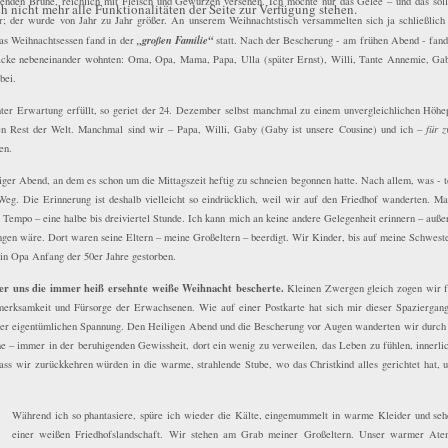
erenden Brühe, reichlich mit Fleisch und Gewürzen versehen. Ich mochte nur das Gelee – und das soll
 nicht mehr alle Funktionalitäten der Seite zur Verfügung stehen.
r; der wurde von Jahr zu Jahr größer. An unserem Weihnachtstisch versammelten sich ja schließlich
„großen Familie“
Das Weihnachtsessen fand in der
statt. Nach der Bescherung - am frühen Abend - fand
cke nebeneinander wohnten: Oma, Opa, Mama, Papa, Ulla (später Ernst), Willi, Tante Annemie, Gaby
bei.
r Erwartung erfüllt, so geriet der 24. Dezember selbst manchmal zu einem unvergleichlichen Höhepu
en Rest der Welt. Manchmal sind wir – Papa, Willi, Gaby (Gaby ist unsere Cousine) und ich –
für 
en.
iger Abend, an dem es schon um die Mittagszeit heftig zu schneien begonnen hatte. Nach allem, was - te
Weg. Die Erinnerung ist deshalb vielleicht so eindrücklich, weil wir auf den Friedhof wanderten. 
Tempo – eine halbe bis dreiviertel Stunde. Ich kann mich an keine andere Gelegenheit erinnern – auße
ngen wäre. Dort waren seine Eltern – meine Großeltern – beerdigt. Wir Kinder, bis auf meine Schweste
in Opa Anfang der 50er Jahre gestorben.
 er uns die immer heiß ersehnte weiße Weihnacht bescherte.
Kleinen Zwergen gleich zogen wir f
merksamkeit und Fürsorge der Erwachsenen. Wie auf einer Postkarte hat sich mir dieser Spaziergang
iner eigentümlichen Spannung. Den Heiligen Abend und die Bescherung vor Augen wanderten wir durch di
e – immer in der beruhigenden Gewissheit, dort ein wenig zu verweilen, das Leben zu fühlen, innerli
ass wir zurückkehren würden in die warme, strahlende Stube, wo das Christkind alles gerichtet hat, 
Während ich so phantasiere, spüre ich wieder die Kälte, eingemummelt in warme Kleider und seh
einer weißen Friedhofslandschaft. Wir stehen am Grab meiner Großeltern. Unser warmer Atem