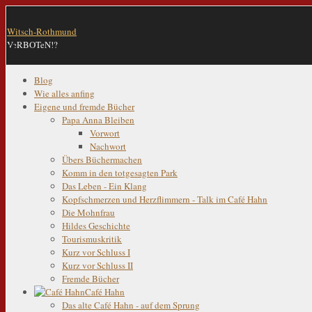
Witsch-Rothmund
VeRBOTeN!?
Blog
Wie alles anfing
Eigene und fremde Bücher
Papa Anna Bleiben
Vorwort
Nachwort
Übers Büchermachen
Komm in den totgesagten Park
Das Leben - Ein Klang
Kopfschmerzen und Herzflimmern - Talk im Café Hahn
Die Mohnfrau
Hildes Geschichte
Tourismuskritik
Kurz vor Schluss I
Kurz vor Schluss II
Fremde Bücher
Café Hahn
Das alte Café Hahn - auf dem Sprung