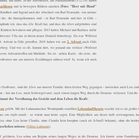
ndin, mit dabei. In der Adventszeit, am Nikolausabend (5.12.14) haben
nachlesen
(Foto: "Herr mit Hund"
und in bewegten Bildern ansehen
er Kindheit und Jugend auch der Abschied von Bad Neuenahr, von meiner
nd die, die hinzugekommen sind – in Bad Neuenahr und hier in Güls –
mpfinde ich, dass das
Alte
Kraft hat, und dass die
Alten
aufgehoben sind
ren Kindern bewahren und pflegen. 2013 haben Michael und Barbara dafür
Schwester Ulla uns in ihrem neuen Domizil beherbergt. Da war Wilfried
2. Advent
4. Advent in Güls getroffen. 2018 haben wir am
nach Güls
rberg. Und wie so oft, kommt dort, wo jemand uns verlässt (Wilfried
rste Adventstreffen mit Mathilde. Sie ist - neben Karla - die erste, die
Großvaters nur aus unseren Erzählungen nähren wird! Ja, wenn ich noch
 Großvater, sind die
Alten
aus unserer Familie ihren letzten Weg gegangen – inwischen auch Lisa (mi
n – hat uns Leo, mein Schwiegervater, nach einem langen Weg durch die Demenz verlassen. Und die H
immt der Versöhnung das Gesicht und dem Leben die Kraft:
enz
Lebenslauftheorie
gelebt. Mit der Luhmannschen Wendepunkt-sensiblen
erachte ich es als großes 
ines
one-night-stands
- so würde man heute sagen. Eine Möglichkeit aus dieser halb erzwungenen, ha
isa, ohne Lisa keine Claudia, ohne Claudia kein Josephus (auch als
Schnulli
bekannt), ohne die beid
 geschehen müssen
(
Niklas Luhmann
).
rf gefahren, Leo schon am Beginn seines langen Weges in die Demenz. Ich
kannte
seine Familienge