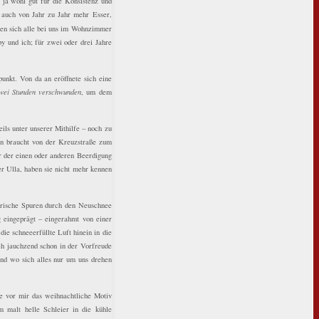
 ja wohl gut für die Konsistenz und
 auch von Jahr zu Jahr mehr Esser,
en sich alle bei uns im Wohnzimmer
 und ich; für zwei oder drei Jahre
nkt. Von da an eröffnete sich eine
zwei Stunden verschwunden
, um dem
ils unter unserer Mithilfe – noch zu
Man braucht von der Kreuzstraße zum
r der einen oder anderen Beerdigung
r Ulla, haben sie nicht mehr kennen
rische Spuren durch den Neuschnee
 eingeprägt – eingerahmt von einer
e schneeerfüllte Luft hinein in die
ch jauchzend schon in der Vorfreude
und wo sich alles nur um uns drehen
e vor mir das weihnachtliche Motiv
 malt helle Schleier in die kühle