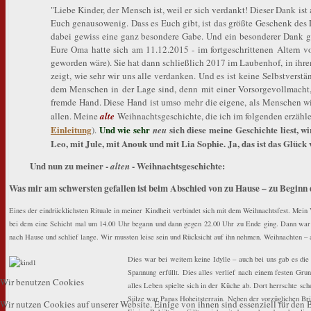
"Liebe Kinder, der Mensch ist, weil er sich verdankt! Dieser Dank is
Euch genausowenig. Dass es Euch gibt, ist das größte Geschenk des Lebe
dabei gewiss eine ganz besondere Gabe. Und ein besonderer Dank gi
Eure Oma hatte sich am 11.12.2015 - im fortgeschrittenen Altern 
geworden wäre). Sie hat dann schließlich 2017 im Laubenhof, in ihre
zeigt, wie sehr wir uns alle verdanken. Und es ist keine Selbstverst
dem Menschen in der Lage sind, denn mit einer Vorsorgevollmacht
fremde Hand. Diese Hand ist umso mehr die eigene, als Menschen wi
allen. Meine
alte
Weihnachtsgeschichte, die ich im folgenden erzähle
Einleitung
Und wie sehr
sich diese meine Geschichte liest, w
).
neu
Leo, mit Jule, mit Anouk und mit Lia Sophie. Ja, das ist das Glü
Und nun zu meiner -
- Weihnachtsgeschichte:
alten
W
as mir am schwersten gefallen ist beim Abschied von zu Hause – zu Beginn 
Eines der eindrücklichsten Rituale in meiner Kindheit verbindet sich mit dem Weihnachtsfest. Mein
bei dem eine Schicht mal um 14.00 Uhr begann und dann gegen 22.00 Uhr zu Ende ging. Dann war m
nach Hause und schlief lange. Wir mussten leise sein und Rücksicht auf ihn nehmen. Weihnachten – 
Dies war bei weitem keine Idylle – auch bei uns gab es die
Spannung erfüllt. Dies alles verlief nach einem festen Gr
Wir benutzen Cookies
alles Leben spielte sich in der Küche ab. Dort herrschte s
Sülze war Papas Hoheitsterrain. Neben der vorzüglichen Brüh
Wir nutzen Cookies auf unserer Website. Einige von ihnen sind essenziell für den B