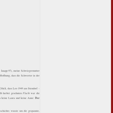
t knapp 97), meine Schwiegermutter
offnung, dass die Schwerter in der
Glück, dass Leo 1949 aus Ittendorf -
lb herbei gesehnten
Flucht
war die
Der
en keine Laura und keine Anne:
schichte; wusste um die gespannte,