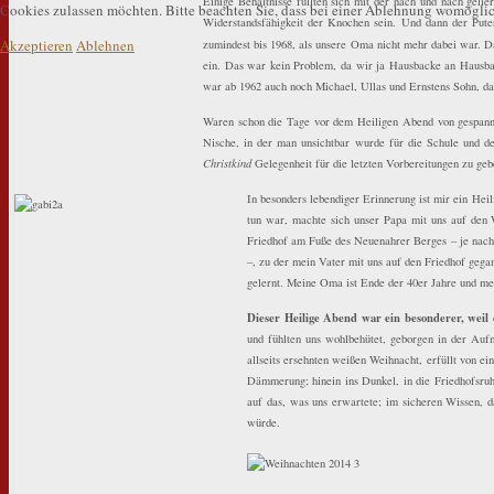
Einige Behältnisse füllten sich mit der nach und nach geli
Cookies zulassen möchten. Bitte beachten Sie, dass bei einer Ablehnung womöglich
Widerstandsfähigkeit der Knochen sein. Und dann der Pute
Akzeptieren
Ablehnen
zumindest bis 1968, als unsere Oma nicht mehr dabei war. 
ein. Das war kein Problem, da wir ja Hausbacke an Hausba
war ab 1962 auch noch Michael, Ullas und Ernstens Sohn, da
Waren schon die Tage vor dem Heiligen Abend von gespannte
Nische, in der man unsichtbar wurde für die Schule und d
Christkind
Gelegenheit für die letzten Vorbereitungen zu geb
In besonders lebendiger Erinnerung ist mir ein Heil
tun war, machte sich unser Papa mit uns auf den 
Friedhof am Fuße des Neuenahrer Berges – je nach 
–, zu der mein Vater mit uns auf den Friedhof gega
gelernt. Meine Oma ist Ende der 40er Jahre und me
Dieser Heilige Abend war ein besonderer, weil
und fühlten uns wohlbehütet, geborgen in der Auf
allseits ersehnten weißen Weihnacht, erfüllt von e
Dämmerung; hinein ins Dunkel, in die Friedhofsruh
auf das, was uns erwartete; im sicheren Wissen, d
würde.