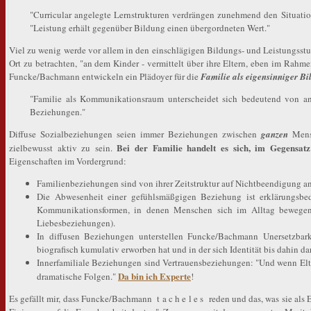
"Curricular angelegte Lernstrukturen verdrängen zunehmend den Situatio
"Leistung erhält gegenüber Bildung einen übergordneten Wert."
Viel zu wenig werde vor allem in den einschlägigen Bildungs- und Leistungsstudi
Ort zu betrachten, "an dem Kinder - vermittelt über ihre Eltern, eben im Rah
Funcke/Bachmann entwickeln ein Plädoyer für die
Familie als eigensinniger Bi
"Familie als Kommunikationsraum unterscheidet sich bedeutend von a
Beziehungen."
Diffuse Sozialbeziehungen seien immer Beziehungen zwischen
ganzen
Mensc
Bei der Familie handelt es sich, im Gegensatz 
zielbewusst aktiv zu sein.
Eigenschaften im Vordergrund:
Familienbeziehungen sind von ihrer Zeitstruktur auf Nichtbeendigung an
Die Abwesenheit einer gefühlsmäßgigen Beziehung ist erklärungsbed
Kommunikationsformen, in denen Menschen sich im Alltag bewegen, w
Liebesbeziehungen).
In diffusen Beziehungen unterstellen Funcke/Bachmann Unersetzbarke
biografisch kumulativ erworben hat und in der sich Identität bis dahin dar
Innerfamiliale Beziehungen sind Vertrauensbeziehungen: "Und wenn Eltern
Da bin ich Experte
dramatische Folgen."
!
Es gefällt mir, dass Funcke/Bachmann t a c h e l e s reden und das, was sie als 