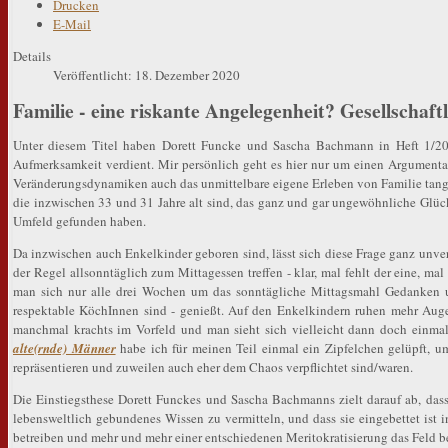
Drucken
E-Mail
Details
Veröffentlicht: 18. Dezember 2020
Familie - eine riskante Angelegenheit? Gesellscha
Unter diesem Titel haben Dorett Funcke und Sascha Bachmann in Heft 1/20 (
Aufmerksamkeit verdient. Mir persönlich geht es hier nur um einen Argumentati
Veränderungsdynamiken auch das unmittelbare eigene Erleben von Familie tangier
die inzwischen 33 und 31 Jahre alt sind, das ganz und gar ungewöhnliche Glück
Umfeld gefunden haben.
Da inzwischen auch Enkelkinder geboren sind, lässt sich diese Frage ganz unverm
der Regel allsonntäglich zum Mittagessen treffen - klar, mal fehlt der eine, ma
man sich nur alle drei Wochen um das sonntägliche Mittagsmahl Gedanken 
respektable KöchInnen sind - genießt. Auf den Enkelkindern ruhen mehr Augen
manchmal krachts im Vorfeld und man sieht sich vielleicht dann doch einmal 
alte(rnde) Männer
habe ich für meinen Teil einmal ein Zipfelchen gelüpft, u
repräsentieren und zuweilen auch eher dem Chaos verpflichtet sind/waren.
Die Einstiegsthese Dorett Funckes und Sascha Bachmanns zielt darauf ab, dass
lebensweltlich gebundenes Wissen zu vermitteln, und dass sie eingebettet ist in
betreiben und mehr und mehr einer entschiedenen Meritokratisierung das Feld be