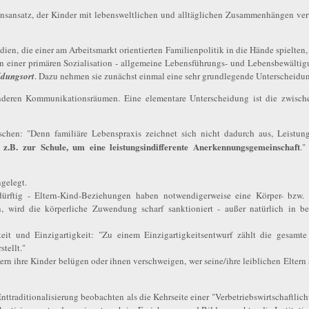
nsansatz, der Kinder mit lebensweltlichen und alltäglichen Zusammenhängen ver
en, die einer am Arbeitsmarkt orientierten Familienpolitik in die Hände spielten, 
men einer primären Sozialisation - allgemeine Lebensführungs- und Lebensbewält
ldungsort
. Dazu nehmen sie zunächst einmal eine sehr grundlegende Unterscheidun
nderen Kommunikationsräumen. Eine elementare Unterscheidung ist die zwisc
hen: "Denn familiäre Lebenspraxis zeichnet sich nicht dadurch aus, Leistun
z.B. zur Schule, um eine leistungsindifferente Anerkennungsgemeinschaft
."
gelegt.
ürftig - Eltern-Kind-Beziehungen haben notwendigerweise eine Körper- bzw. L
ird die körperliche Zuwendung scharf sanktioniert - außer natürlich in beid
it und Einzigartigkeit: "Zu einem Einzigartigkeitsentwurf zählt die gesamte
stellt."
 ihre Kinder belügen oder ihnen verschweigen, wer seine/ihre leiblichen Eltern sin
Enttraditionalisierung beobachten als die Kehrseite einer "Verbetriebswirtschaftlic