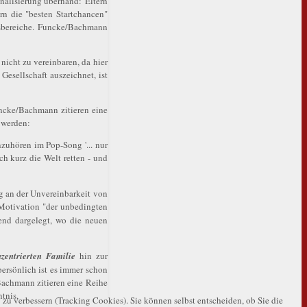
nalisierung überhand: Eltern
n die "besten Startchancen"
nsbereiche. Funcke/Bachmann
nicht zu vereinbaren, da hier
Gesellschaft auszeichnet, ist
uncke/Bachmann zitieren eine
 werden:
zuhören im Pop-Song '... nur
ch kurz die Welt retten - und
ug an der Unvereinbarkeit von
e Motivation "der unbedingten
end dargelegt, wo die neuen
nzentrierten Familie
hin zur
persönlich ist es immer schon
achmann zitieren eine Reihe
tnis,
 zu verbessern (Tracking Cookies). Sie können selbst entscheiden, ob Sie die