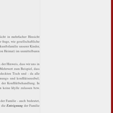
icht in mehrfacher Hinsicht
frage, wie gesellschaftliche
kunftsfamilie unserer Kinder,
 von Heimat) im unmittelbaren
 der Hinweis, dass wir uns in
s Mehrwert zum Beispiel, dass
eckten Tisch und - da alle
nungs- und konfliktsensibel;
n der Konfliktbehandlung. In
n keine Idylle zulassen bzw.
der Familie - auch bedeutet,
e die
Enteignung
der Familie