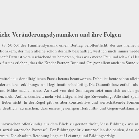
ftliche Veränderungsdynamiken und ihre Folgen
S. 50-63) der Familiendynamik einen Beitrag veröffentlicht, der aus meiner S
onskern, der mich alleine schon deshalb beschäftigt, weil ich mich immer wieder 
t? Dazu ist vorausschickend zu bemerken, dass wir - meine Frau und ich - als Her
 für uns erleben, dass die Kinder Partner, Brot und Ort (vor allem auch im Sinne
ittelt aus der alltäglichen Praxis heraus beantworten. Dabei ist heute schon allein
l der andere - erklärungs- und legitimationsbedürftig. Die Gesamtbilanz enthält al
und Mühe machen muss. An zwei von drei Sonntagen setzt man sich an den ged
, mehr Aufmerksamkeit, mehr vielfältige, allseitige Zuwendung. Alle sind span
lieber nicht. In der Regel gibt es aber konstruktive und wertschätzende Forme
m deutlich zu machen, dass unsere jeweiligen Herkunfts- und Gegenwartsfamilie
 inzwischen offenkundig aus dem Blick zu geraten droht, "dass Bildung - wie in 
 sozialisatorische Prozesse". Der Bildungspolitik unterstellen die beiden, dass si
reite. Die absolute Betonung liege auf Leistung und Bildungserfolg: