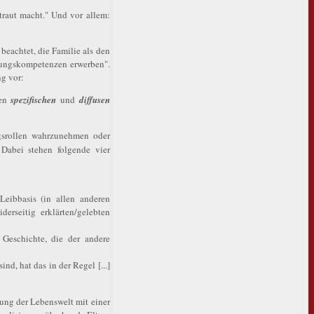
traut macht." Und vor allem:
beachtet, die Familie als den
igungskompetenzen erwerben".
g vor:
hen
spezifischen
und
diffusen
gsrollen wahrzunehmen oder
 Dabei stehen folgende vier
eibbasis (in allen anderen
erseitig erklärten/gelebten
 Geschichte, die der andere
d, hat das in der Regel [...]
hung der Lebenswelt mit einer