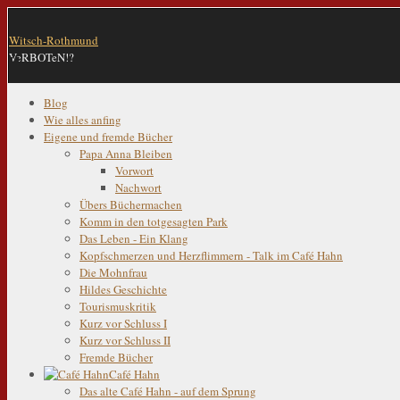
Witsch-Rothmund
VeRBOTeN!?
Blog
Wie alles anfing
Eigene und fremde Bücher
Papa Anna Bleiben
Vorwort
Nachwort
Übers Büchermachen
Komm in den totgesagten Park
Das Leben - Ein Klang
Kopfschmerzen und Herzflimmern - Talk im Café Hahn
Die Mohnfrau
Hildes Geschichte
Tourismuskritik
Kurz vor Schluss I
Kurz vor Schluss II
Fremde Bücher
Café Hahn
Das alte Café Hahn - auf dem Sprung