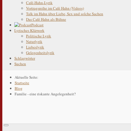
Café-Hahn-Lyrik
Vortragsreihe im Café Hahn (Videos)
Talk im Hahn über Liebe, Sex und solche Sachen
Das Café Hahn als Bühne
Podcast
Lyrisches Klärwerk
Politische Lyrik
Naturlyrik
Liebeslyrik
Gelegenheitslyrik
Schlagwörter
Suchen
Aktuelle Seite:
Startseite
Blog
Familie - eine riskante Angelegenheit?