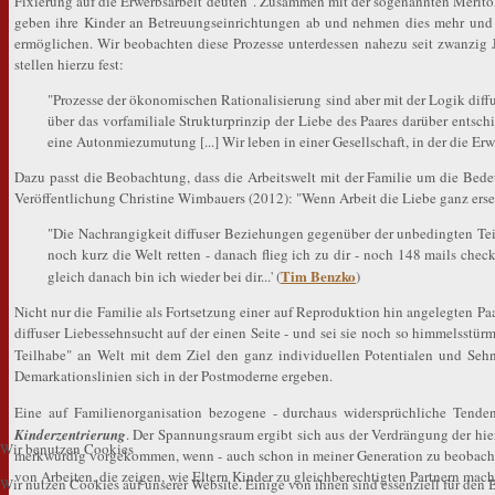
Fixierung auf die Erwerbsarbeit deuten". Zusammen mit der sogenannten Merito
geben ihre Kinder an Betreuungseinrichtungen ab und nehmen dies mehr und m
ermöglichen. Wir beobachten diese Prozesse unterdessen nahezu seit zwanzig
stellen hierzu fest:
"Prozesse der ökonomischen Rationalisierung sind aber mit der Logik diffuse
über das vorfamiliale Strukturprinzip der Liebe des Paares darüber entschie
eine Autonmiezumutung [...] Wir leben in einer Gesellschaft, in der die Erwa
Dazu passt die Beobachtung, dass die Arbeitswelt mit der Familie um die Bede
Veröffentlichung Christine Wimbauers (2012): "Wenn Arbeit die Liebe ganz ers
"Die Nachrangigkeit diffuser Beziehungen gegenüber der unbedingten Teil
noch kurz die Welt retten - danach flieg ich zu dir - noch 148 mails check
Tim Benzko
gleich danach bin ich wieder bei dir...' (
)
Nicht nur die Familie als Fortsetzung einer auf Reproduktion hin angelegten Pa
diffuser Liebessehnsucht auf der einen Seite - und sei sie noch so himmelsstür
Teilhabe" an Welt mit dem Ziel den ganz individuellen Potentialen und Sehn
Demarkationslinien sich in der Postmoderne ergeben.
Eine auf Familienorganisation bezogene - durchaus widersprüchliche Ten
Kinderzentrierung
. Der Spannungsraum ergibt sich aus der Verdrängung der hier
Wir benutzen Cookies
merkwürdig vorgekommen, wenn - auch schon in meiner Generation zu beobacht
von Arbeiten, die zeigen, wie Eltern Kinder zu gleichberechtigten Partnern mac
Wir nutzen Cookies auf unserer Website. Einige von ihnen sind essenziell für den B