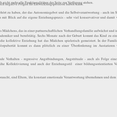
 nicht mehr alle Funktionalitäten der Seite zur Verfügung stehen.
auch negative Folgen für Entwicklungsprozesse haben kann."
ehört zu haben, der das Autonomiegebot und die Selbstverantwortung - auch im S
 mit Blick auf die eigene Erziehungspraxis - sehr viel konservativer und damit v
 Mädchens, das in einer partnerschaftlichen Verhandlungsfamilie aufwächst und i
kademiker und berufstätig. Sechs Monate nach der Geburt kommt das Kind zu eine
die kollektive Erziehung hat das Mädchen spielerisch gemeistert. In der Famili
er Vorpubertät kommt es dann plötzlich zu einer 'Überforderung im Austariere
nde Verhalten - regressive Angstbindungen, Angstrituale - auch als Folge ein
rühe Kollektivierung und auch der Erziehungsstil einer bildungsorientierten V
aucht, sind Eltern, 'die konstant emotionale Verantwortung übernehmen und dem K