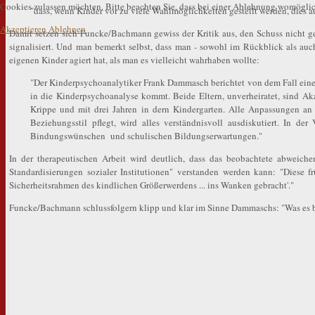
Cookies zulassen möchten. Bitte beachten Sie, dass bei einer Ablehnung womöglich
"dass, wenn Kinder vor zu viele Wahlmöglichkeiten gestellt werden, dies 
Akzeptieren
Ablehnen
Damit setzen sich Funcke/Bachmann gewiss der Kritik aus, den Schuss nicht g
signalisiert. Und man bemerkt selbst, dass man - sowohl im Rückblick als auch
eigenen Kinder agiert hat, als man es vielleicht wahrhaben wollte:
"Der Kinderpsychoanalytiker Frank Dammasch berichtet von dem Fall eines
in die Kinderpsychoanalyse kommt. Beide Eltern, unverheiratet, sind A
Krippe und mit drei Jahren in dern Kindergarten. Alle Anpassungen an 
Beziehungsstil pflegt, wird alles verständnisvoll ausdiskutiert. In d
Bindungswünschen und schulischen Bildungserwartungen."
In der therapeutischen Arbeit wird deutlich, dass das beobachtete abweiche
Standardisierungen sozialer Institutionen" verstanden werden kann: "Diese f
Sicherheitsrahmen des kindlichen Größerwerdens ... ins Wanken gebracht'."
Funcke/Bachmann schlussfolgern klipp und klar im Sinne Dammaschs: "Was es br