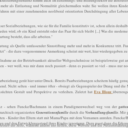
kratisierungstendenz nimmt auch im Erziehungs- und Bildungssektor die Institutio
ehr als Entlastung und Normalität gleichermaßen wahr. Sie wollen ihren Kinder
 Jahren mit einer zunehmenden neoliberal orientierten Durchdringung aller Lebe
r Sozialbeziehungen, wie sie für die Familie konstitutiv ist, schon allein deshalb 
den wird, ob ein Kind entsteht oder das Paar für sich bleibt [...] Was die moderne 
rtung besteht, dass alle arbeiten."
utung als Quelle umfassender Sinnstiftung mehr und mehr in Konkurrenz tritt. F
etzt" - die dazu vorgenommene Anmerkung scheint mir wert, hier wiedergegeben zu
nahme an der Betriebsamkeit aktueller Weltgeschehnisse ist beispielsweise gut an
en - wer weiß, was mir dann noch passiert - denn es passiert so viel - muss nur no
arbeziehung gerät hier unter Druck. Bereits Paarbeziehungen scheitern häufig gen
mend. Nicht selten - und immer öfter - obsiegt als Gegenspieler der Drang und di
Eva Illouz
süchten Gestalt und Perspektive zu verleihen. Zuletzt hat
überzeug
denz - sehen Funcke/Bachmann in einem Paradigmenwechsel weg von der
gatte
archisch organisierten
Generationenfamilie
durch die
Verhandlungsfamilie
. Mir 
en - Kinder ihre Eltern statt mit Mama/Papa mit dem Vornamen anreden. Funcke/B
hen und den Entwicklungsstand ihres Kindes ignorieren. Dazu passt dann die Erkenn
etrieb der Seite, während andere uns helfen, diese Website und die Nutzererfahrung