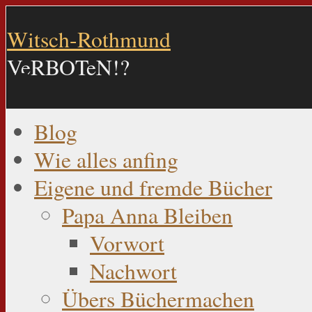
Witsch-Rothmund
VeRBOTeN!?
Blog
Wie alles anfing
Eigene und fremde Bücher
Papa Anna Bleiben
Vorwort
Nachwort
Übers Büchermachen