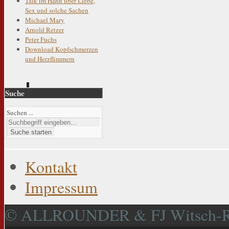
Talk im Hahn über Liebe,
Sex und solche Sachen
Michael Mary
Arnold Retzer
Peter Fuchs
Download Kopfschmerzen
und Herzflimmern
Suche
Suchen ...
Suche starten
Kontakt
Impressum
© ALLROUNDER & FJ Witsch-