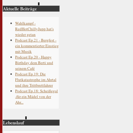
Aktuelle Beiträge
Wahlkampf -
RedHotChillyJupp hat's
wieder getan
Podcast Ep.21 - Bergfest -
ein kommentierter Einstieg
mit Musik
Podcast Ep.20 - Happy
Birthday dem Berti und
seinem Café
Podcast Ep.19: Die
Flutkatastrophe im Ahrtal
und ihre Trittbrettfahrer
Podcast Ep.18: Scheißegal
-für ein Mädel von der
Ahr...
Lebenslauf