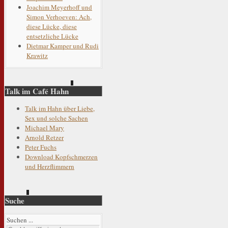
Joachim Meyerhoff und
Simon Verhoeven: Ach,
diese Lücke, diese
entsetzliche Lücke
Dietmar Kamper und Rudi
Krawitz
Talk im Café Hahn
Talk im Hahn über Liebe,
Sex und solche Sachen
Michael Mary
Arnold Retzer
Peter Fuchs
Download Kopfschmerzen
und Herzflimmern
Suche
Suchen ...