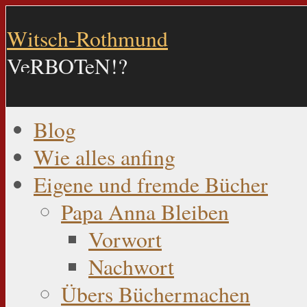
Witsch-Rothmund
VeRBOTeN!?
Blog
Wie alles anfing
Eigene und fremde Bücher
Papa Anna Bleiben
Vorwort
Nachwort
Übers Büchermachen