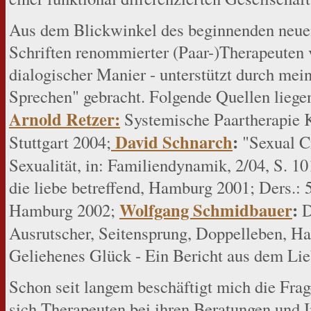
Aus dem Blickwinkel des beginnenden neuen 
Schriften renommierter (Paar-)Therapeuten
dialogischer Manier - unterstützt durch me
Sprechen" gebracht. Folgende Quellen liege
Arnold Retzer:
Systemische Paartherapie K
David Schnarch
:
Stuttgart 2004;
"Sexual Cr
Sexualität, in: Familiendynamik, 2/04, S. 1
die liebe betreffend, Hamburg 2001; Ders.: 5
Wolfgang Schmidbauer
:
Hamburg 2002;
D
Ausrutscher, Seitensprung, Doppelleben, 
Geliehenes Glück - Ein Bericht aus dem Li
Schon seit langem beschäftigt mich die Fra
sich Therapeuten bei ihren Beratungen und I