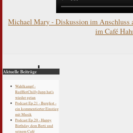
Michael Mary - Diskussion im Anschluss 
im Café Hah
Aktuelle Beiträge
Wahlkampf -
RedHotChillyJupp hat's
wieder getan
Podcast Ep.21 - Bergfest -
ein kommentierter Einstieg
mit Musik
Podcast Ep.20 - Happy
Birthday dem Berti und
seinem Café