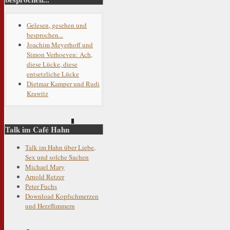
Gelesen, gesehen und
besprochen...
Joachim Meyerhoff und
Simon Verhoeven: Ach,
diese Lücke, diese
entsetzliche Lücke
Dietmar Kamper und Rudi
Krawitz
Talk im Café Hahn
Talk im Hahn über Liebe,
Sex und solche Sachen
Michael Mary
Arnold Retzer
Peter Fuchs
Download Kopfschmerzen
und Herzflimmern