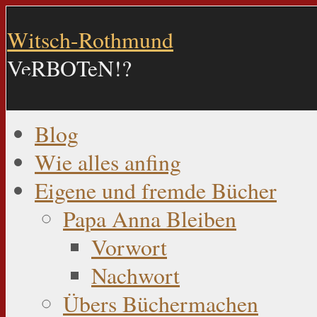
Witsch-Rothmund
VeRBOTeN!?
Blog
Wie alles anfing
Eigene und fremde Bücher
Papa Anna Bleiben
Vorwort
Nachwort
Übers Büchermachen