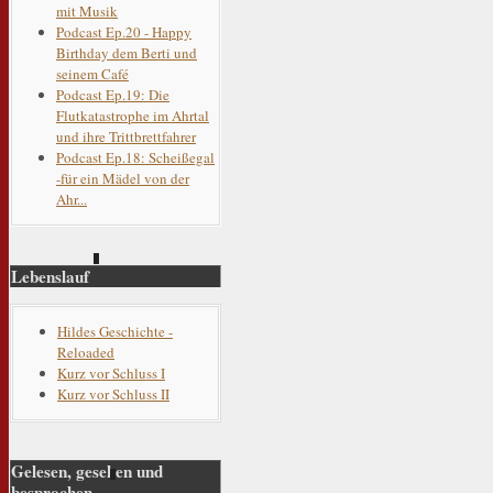
mit Musik
Podcast Ep.20 - Happy
Birthday dem Berti und
seinem Café
Podcast Ep.19: Die
Flutkatastrophe im Ahrtal
und ihre Trittbrettfahrer
Podcast Ep.18: Scheißegal
-für ein Mädel von der
Ahr...
Lebenslauf
Hildes Geschichte -
Reloaded
Kurz vor Schluss I
Kurz vor Schluss II
Gelesen, gesehen und
besprochen...