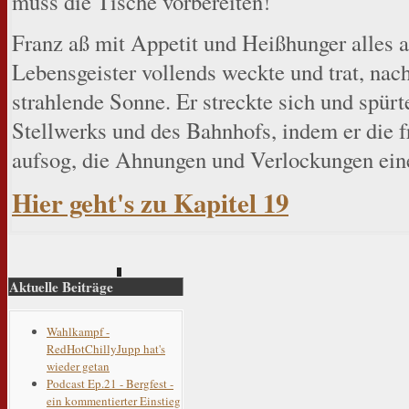
muss die Tische vorbereiten!“
Franz aß mit Appetit und Heißhunger alles au
Lebensgeister vollends weckte und trat, nach
strahlende Sonne. Er streckte sich und spürte
Stellwerks und des Bahnhofs, indem er die f
aufsog, die Ahnungen und Verlockungen eine
Hier geht's zu Kapitel 19
Aktuelle Beiträge
Wahlkampf -
RedHotChillyJupp hat's
wieder getan
Podcast Ep.21 - Bergfest -
ein kommentierter Einstieg