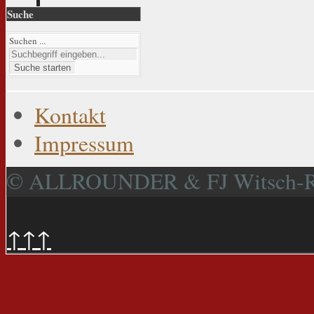
Suche
Suchen ...
Suche starten
Kontakt
Impressum
© ALLROUNDER & FJ Witsch-
↑↑↑