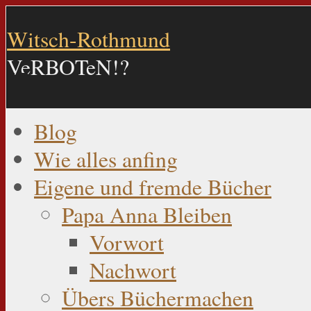
Witsch-Rothmund
VeRBOTeN!?
Blog
Wie alles anfing
Eigene und fremde Bücher
Papa Anna Bleiben
Vorwort
Nachwort
Übers Büchermachen