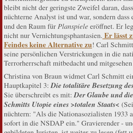
bleibt nicht der geringste Zweifel daran, das
nüchterne Analyst ist und war, sondern dass 
und den Raum für
Planspiele
eröffnet. Er l
Er lässt 
nicht nur Vernichtungsphantasien.
Feindes keine Alternative zu
! Carl Schmitt
seine persönlichen Verstrickungen in die nati
Terrorherrschaft mitbedacht und mitgesehen
Christina von Braun widmet Carl Schmitt ein
Hauptkapitel 3:
Die totalitäre Besetzung d
Sie überschreibt es mit:
Der Glaube und die
Schmitts Utopie eines >totalen Staats<
(Sei
nüchtern: "Als die Nationasozialisten 1933 
sofort in die NSDAP ein." Gravierender - un
gebildeten Juristen, ist weiter zu lesen (fett 