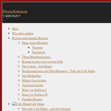
Witsch-Rothmund
VeRBOTeN!?
Blog
Wie alles anfing
Eigene und fremde Bücher
Papa Anna Bleiben
Vorwort
Nachwort
Übers Büchermachen
Komm in den totgesagten Park
Das Leben - Ein Klang
Kopfschmerzen und Herzflimmern - Talk im Café Hahn
Die Mohnfrau
Hildes Geschichte
Tourismuskritik
Kurz vor Schluss I
Kurz vor Schluss II
Fremde Bücher
Café Hahn
Das alte Café Hahn - auf dem Sprung