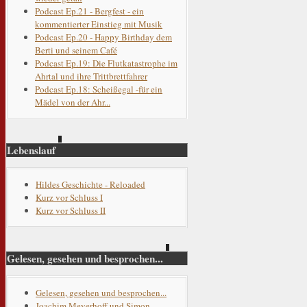
Podcast Ep.21 - Bergfest - ein
kommentierter Einstieg mit Musik
Podcast Ep.20 - Happy Birthday dem
Berti und seinem Café
Podcast Ep.19: Die Flutkatastrophe im
Ahrtal und ihre Trittbrettfahrer
Podcast Ep.18: Scheißegal -für ein
Mädel von der Ahr...
Lebenslauf
Hildes Geschichte - Reloaded
Kurz vor Schluss I
Kurz vor Schluss II
Gelesen, gesehen und besprochen...
Gelesen, gesehen und besprochen...
Joachim Meyerhoff und Simon