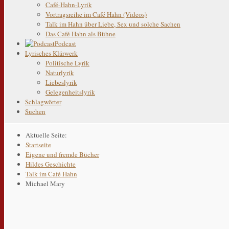
Café-Hahn-Lyrik
Vortragsreihe im Café Hahn (Videos)
Talk im Hahn über Liebe, Sex und solche Sachen
Das Café Hahn als Bühne
Podcast
Lyrisches Klärwerk
Politische Lyrik
Naturlyrik
Liebeslyrik
Gelegenheitslyrik
Schlagwörter
Suchen
Aktuelle Seite:
Startseite
Eigene und fremde Bücher
Hildes Geschichte
Talk im Café Hahn
Michael Mary