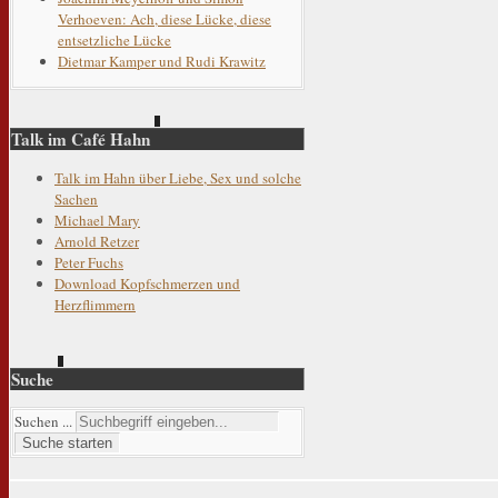
Verhoeven: Ach, diese Lücke, diese
entsetzliche Lücke
Dietmar Kamper und Rudi Krawitz
Talk im Café Hahn
Talk im Hahn über Liebe, Sex und solche
Sachen
Michael Mary
Arnold Retzer
Peter Fuchs
Download Kopfschmerzen und
Herzflimmern
Suche
Suchen ...
Suche starten