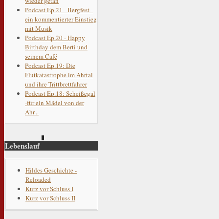
wieder getan
Podcast Ep.21 - Bergfest -
ein kommentierter Einstieg
mit Musik
Podcast Ep.20 - Happy
Birthday dem Berti und
seinem Café
Podcast Ep.19: Die
Flutkatastrophe im Ahrtal
und ihre Trittbrettfahrer
Podcast Ep.18: Scheißegal
-für ein Mädel von der
Ahr...
Lebenslauf
Hildes Geschichte -
Reloaded
Kurz vor Schluss I
Kurz vor Schluss II