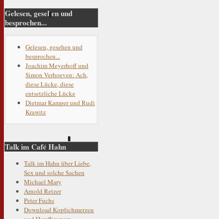
Gelesen, gesehen und
besprochen...
Gelesen, gesehen und
besprochen...
Joachim Meyerhoff und
Simon Verhoeven: Ach,
diese Lücke, diese
entsetzliche Lücke
Dietmar Kamper und Rudi
Krawitz
Talk im Café Hahn
Talk im Hahn über Liebe,
Sex und solche Sachen
Michael Mary
Arnold Retzer
Peter Fuchs
Download Kopfschmerzen
und Herzflimmern