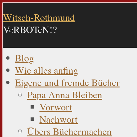
Witsch-Rothmund
VeRBOTeN!?
Blog
Wie alles anfing
Eigene und fremde Bücher
Papa Anna Bleiben
Vorwort
Nachwort
Übers Büchermachen