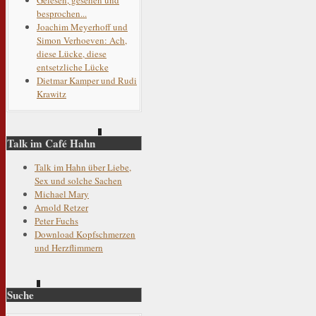
besprochen...
Joachim Meyerhoff und
Simon Verhoeven: Ach,
diese Lücke, diese
entsetzliche Lücke
Dietmar Kamper und Rudi
Krawitz
Talk im Café Hahn
Talk im Hahn über Liebe,
Sex und solche Sachen
Michael Mary
Arnold Retzer
Peter Fuchs
Download Kopfschmerzen
und Herzflimmern
Suche