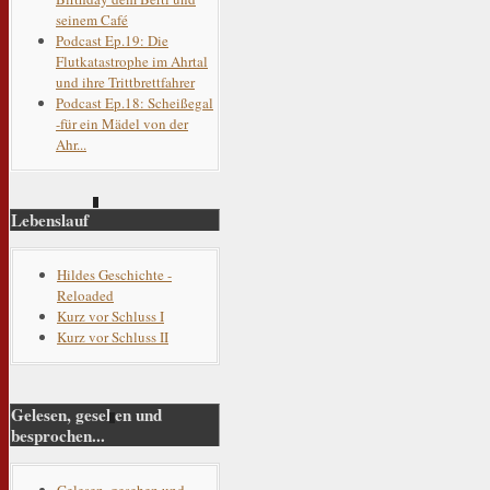
seinem Café
Podcast Ep.19: Die
Flutkatastrophe im Ahrtal
und ihre Trittbrettfahrer
Podcast Ep.18: Scheißegal
-für ein Mädel von der
Ahr...
Lebenslauf
Hildes Geschichte -
Reloaded
Kurz vor Schluss I
Kurz vor Schluss II
Gelesen, gesehen und
besprochen...
Gelesen, gesehen und