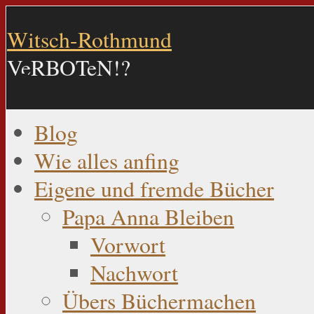
Witsch-Rothmund
VeRBOTeN!?
Blog
Wie alles anfing
Eigene und fremde Bücher
Papa Anna Bleiben
Vorwort
Nachwort
Übers Büchermachen