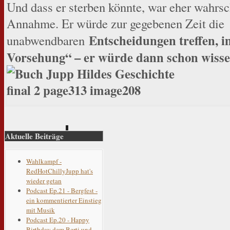
Und dass er sterben könnte, war eher wahrsc
Annahme. Er würde zur gegebenen Zeit die
Entscheidungen treffen, i
unabwendbaren
Vorsehung“ – er würde dann schon wisse
Aktuelle Beiträge
Wahlkampf -
RedHotChillyJupp hat's
wieder getan
Podcast Ep.21 - Bergfest -
ein kommentierter Einstieg
mit Musik
Podcast Ep.20 - Happy
Birthday dem Berti und