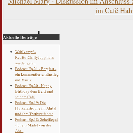
Michael Mary - Diskussion im Anschluss 
im Café Hah
Aktuelle Beiträge
Wahlkampf -
RedHotChillyJupp hat's
wieder getan
Podcast Ep.21 - Bergfest -
ein kommentierter Einstieg
mit Musik
Podcast Ep.20 - Happy
Birthday dem Berti und
seinem Café
Podcast Ep.19: Die
Flutkatastrophe im Ahrtal
und ihre Trittbrettfahrer
Podcast Ep.18: Scheißegal
-für ein Mädel von der
Ahr...