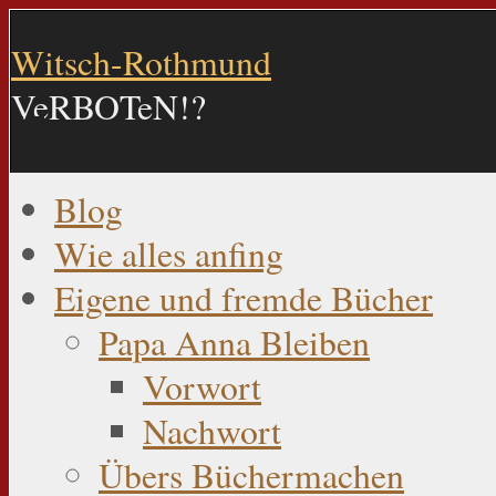
Witsch-Rothmund
VeRBOTeN!?
Blog
Wie alles anfing
Eigene und fremde Bücher
Papa Anna Bleiben
Vorwort
Nachwort
Übers Büchermachen