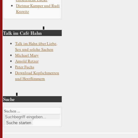
Dietmar Kamper und Rudi
Krawitz
Talk im Café Hahn
Talk im Hahn über Liebe,
Sex und solche Sachen
Michael Mary
Arnold Retzer
Peter Fuchs
Download Kopfschmerzen
und Herzflimmern
Suche
Suchen ...
Suche starten