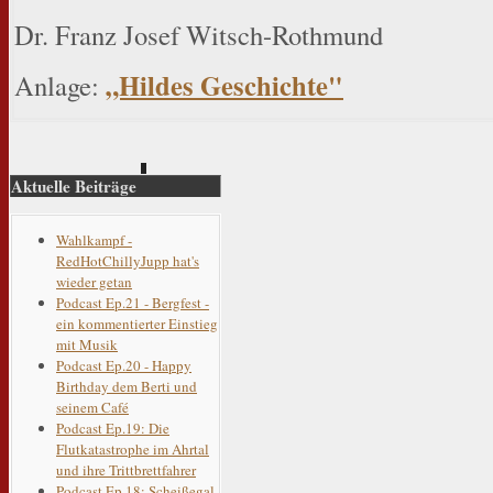
Dr. Franz Josef Witsch-Rothmund
„Hildes Geschichte"
Anlage:
Aktuelle Beiträge
Wahlkampf -
RedHotChillyJupp hat's
wieder getan
Podcast Ep.21 - Bergfest -
ein kommentierter Einstieg
mit Musik
Podcast Ep.20 - Happy
Birthday dem Berti und
seinem Café
Podcast Ep.19: Die
Flutkatastrophe im Ahrtal
und ihre Trittbrettfahrer
Podcast Ep.18: Scheißegal